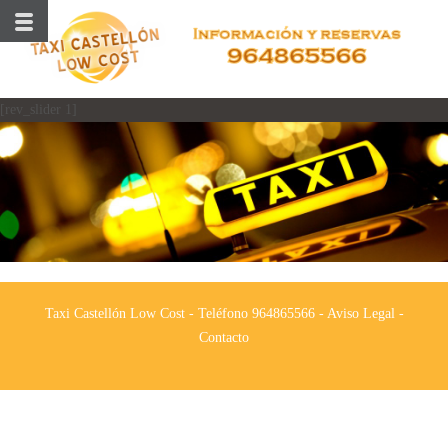
[rev_slider 1]
Taxi Castellón Low Cost - Teléfono 964865566 -
Aviso Legal
-
Contacto